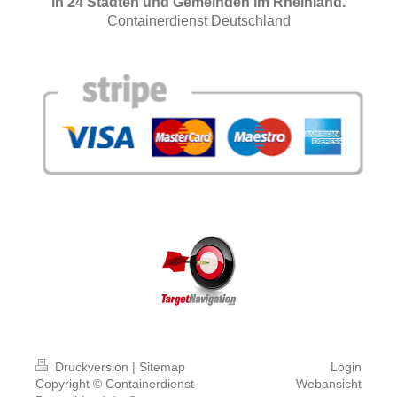
in 24 Städten und Gemeinden im Rheinland.
Containerdienst Deutschland
dü
1
2
Container Köln
1
Druckversion
|
Sitemap
Login
Copyright © Containerdienst-
Webansicht